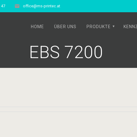
9 47
office@ms-printec.at
HOME
ÜBER UNS
PRODUKTE
KENN
EBS 7200