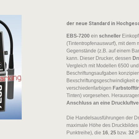
der neue Standard in Hochge
EBS-7200
ein
schneller
Einkopf
(Tintentropfenauswurf), mit dem
Gegenstände (z.B. auf einem Ban
kann. Dieser Drucker, dessen
Dr
Vergleich mit Modellen 6500 un
Beschriftungsaufgaben konzipier
Bexschriftungsgeschwindigkeit er
verschiedenfarbigen
Farbstoffti
Tinten) vorgesehen. Herausrag
Anschluss an eine Druckluftve
Die Handelsausführungen der Dr
maximale Höhe des Druckbildes 
Punktreihe), die
16
,
25
bzw.
32
Pu