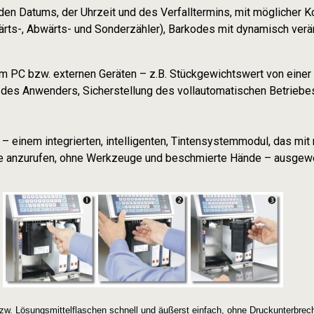
en Datums, der Uhrzeit und des Verfalltermins, mit möglicher 
s-, Abwärts- und Sonderzähler), Barkodes mit dynamisch veränd
em PC bzw. externen Geräten – z.B. Stückgewichtswert von eine
 des Anwenders, Sicherstellung des vollautomatischen Betriebe
– einem integrierten, intelligenten, Tintensystemmodul, das mit 
ce anzurufen, ohne Werkzeuge und beschmierte Hände – ausgew
w. Lösungsmittelflaschen schnell und äußerst einfach, ohne Druckunterbrec