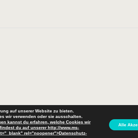
ung auf unserer Website zu bieten.
es wir verwenden oder sie ausschalten.
gen kannst du erfahren, welche Cookies wir
Alle Akze
findest du auf unserer http://www.ms-
et="_blank" rel="noopener">Datenschutz-