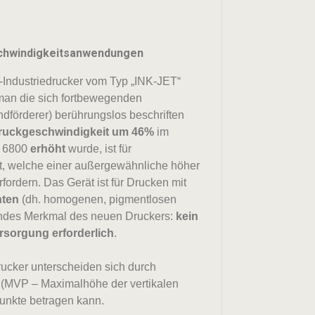
schwindigkeitsanwendungen
-Industriedrucker vom Typ „INK-JET“
 man die sich fortbewegenden
dförderer) berührungslos beschriften
ruckgeschwindigkeit um 46%
im
d 6800
erhöht
wurde, ist für
t, welche einer außergewähnliche höher
fordern. Das Gerät ist für Drucken mit
nten
(dh. homogenen, pigmentlosen
endes Merkmal des neuen Druckers:
kein
rsorgung erforderlich
.
ucker unterscheiden sich durch
(MVP – Maximalhöhe der vertikalen
nkte betragen kann.