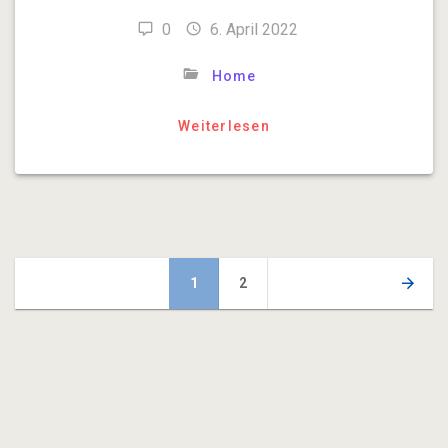
0
6. April 2022
Home
Weiterlesen
Beitragsnavigation
Seite
1
Seite
2